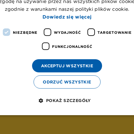
zgodę na używanie przez nas wszystkich plików cooki
zgodnie z warunkami naszej polityki plików cookie.
Dowiedz się więcej
C
o
ś
p
o
s
z
ł
o
n
i
e
t
a
k
!
NIEZBĘDNE
WYDAJNOŚĆ
TARGETOWANIE
P
o
w
r
ó
t
d
o
s
t
r
o
n
y
g
ł
ó
w
n
e
j
FUNKCJONALNOŚĆ
AKCEPTUJ WSZYSTKIE
ODRZUĆ WSZYSTKIE
POKAŻ SZCZEGÓŁY