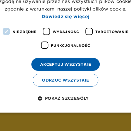
zgodę na używanie przez nas wszystkich plików cooki
zgodnie z warunkami naszej polityki plików cookie.
Dowiedz się więcej
C
o
ś
p
o
s
z
ł
o
n
i
e
t
a
k
!
NIEZBĘDNE
WYDAJNOŚĆ
TARGETOWANIE
P
o
w
r
ó
t
d
o
s
t
r
o
n
y
g
ł
ó
w
n
e
j
FUNKCJONALNOŚĆ
AKCEPTUJ WSZYSTKIE
ODRZUĆ WSZYSTKIE
POKAŻ SZCZEGÓŁY